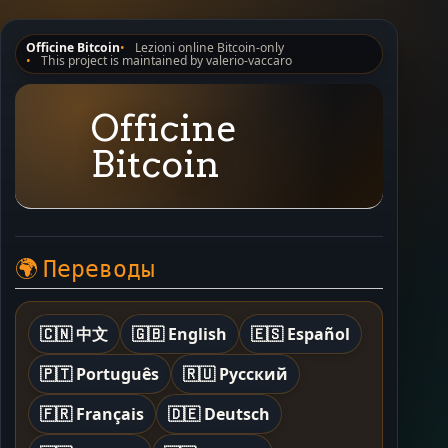
Officine Bitcoin
Lezioni online Bitcoin-only
This project is maintained by valerio-vaccaro
Officine
Bitcoin
🌍 Переводы
🇨🇳 中文
🇬🇧 English
🇪🇸 Español
🇵🇹 Português
🇷🇺 Русский
🇫🇷 Français
🇩🇪 Deutsch