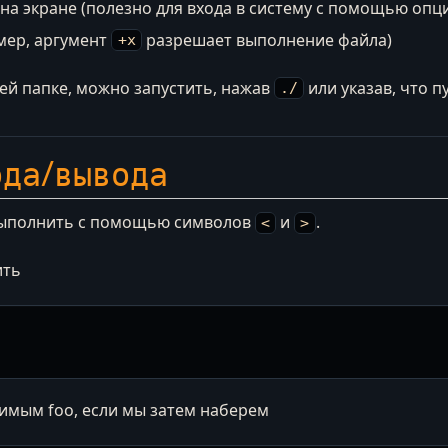
на экране (полезно для входа в систему с помощью оп
мер, аргумент
разрешает выполнение файла)
+x
й папке, можно запустить, нажав
или указав, что п
./
ода/вывода
выполнить с помощью символов
и
.
<
>
ить
жимым foo, если мы затем наберем