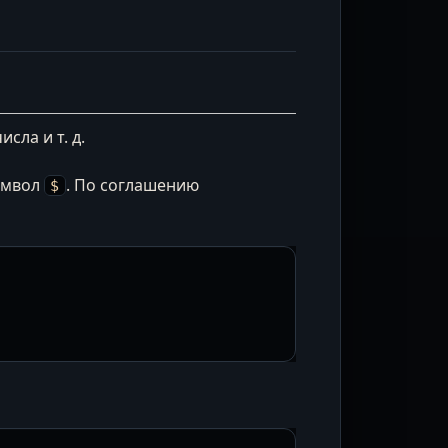
ла и т. д.
символ
. По соглашению
$