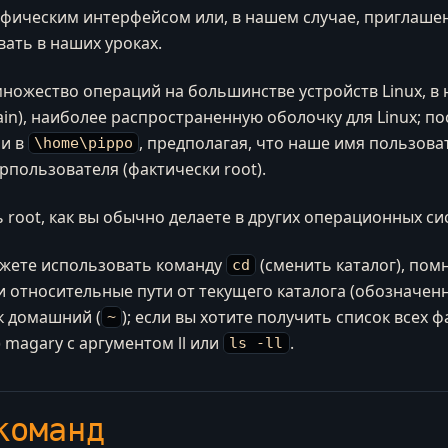
рафическим интерфейсом или, в нашем случае, приглаш
ать в наших уроках.
ножество операций на большинстве устройств Linux, в
in), наиболее распространенную оболочку для Linux; по
ли в
, предполагая, что наше имя пользова
\home\pippo
рпользователя (фактически root).
oot, как вы обычно делаете в других операционных си
жете использовать команду
(сменить каталог), пом
cd
к и относительные пути от текущего каталога (обозначе
ак домашний (
); если вы хотите получить список всех 
~
 magary с аргументом ll или
.
ls -ll
команд