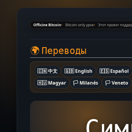
Officine Bitcoin
Bitcoin-only урок
Этот проект поддер
🌍 Переводы
🇨🇳 中文
🇬🇧 English
🇪🇸 Español
🇭🇺 Magyar
🏳️ Milanés
🏳️ Veneto
Сим