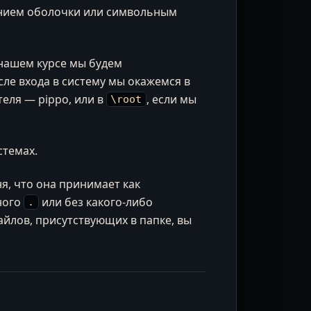
ением оболочки или символьным
 нашем курсе мы будем
сле входа в систему мы окажемся в
теля — pippo, или в
, если мы
\root
стемах.
ня, что она принимает как
нного
или без какого-либо
.
файлов, присутствующих в папке, вы