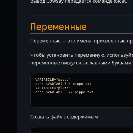
Вывод Cowsay передается команде lolcat.
Переменные
Переменные — это имена, присвоенные прос
Чтобы установить переменную, используй
переменные пишутся заглавными буквами.
VARIABILE="pippo"

echo $VARIABILE > pippo.txt

VARIABILE="pluto"

Создать файл с содержимым