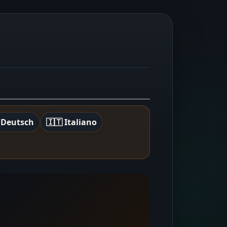
 Deutsch
🇮🇹 Italiano