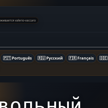
живается valerio-vaccaro
🇵🇹 Português
🇷🇺 Русский
🇫🇷 Français
🇩🇪
вольный