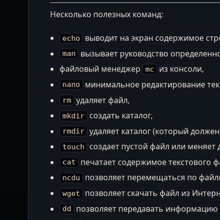
Несколько полезных команд:
выводит на экран содержимое стро
echo
вызывает руководство определенн
man
файловый менеджер
из консоли,
mc
минимальное редактирование тек
nano
удаляет файл,
rm
создать каталог,
mkdir
удаляет каталог (который должен
rmdir
создает пустой файл или меняет
touch
печатает содержимое текстового фа
cat
позволяет перемещаться по файло
ncdu
позволяет скачать файл из Интерн
wget
позволяет передавать информацию 
dd