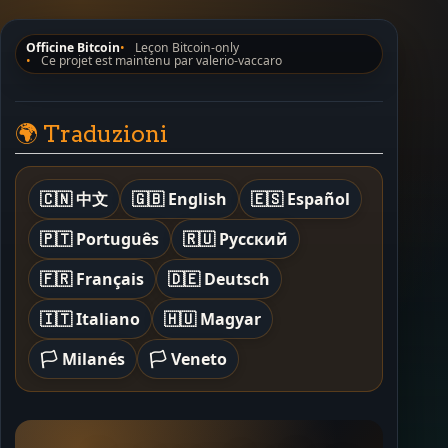
Officine Bitcoin
Leçon Bitcoin-only
Ce projet est maintenu par valerio-vaccaro
🌍 Traduzioni
🇨🇳 中文
🇬🇧 English
🇪🇸 Español
🇵🇹 Português
🇷🇺 Русский
🇫🇷 Français
🇩🇪 Deutsch
🇮🇹 Italiano
🇭🇺 Magyar
🏳️ Milanés
🏳️ Veneto