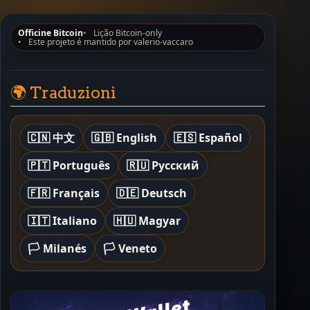
Officine Bitcoin
Lição Bitcoin-only
Este projeto é mantido por valerio-vaccaro
🌍 Traduzioni
🇨🇳 中文
🇬🇧 English
🇪🇸 Español
🇵🇹 Português
🇷🇺 Русский
🇫🇷 Français
🇩🇪 Deutsch
🇮🇹 Italiano
🇭🇺 Magyar
🏳️ Milanés
🏳️ Veneto