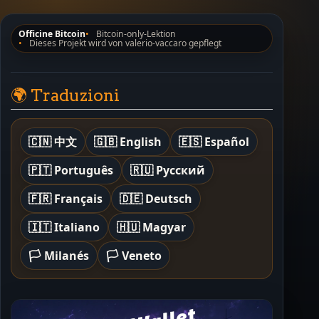
Officine Bitcoin
Bitcoin-only-Lektion
Dieses Projekt wird von valerio-vaccaro gepflegt
🌍 Traduzioni
🇨🇳 中文
🇬🇧 English
🇪🇸 Español
🇵🇹 Português
🇷🇺 Русский
🇫🇷 Français
🇩🇪 Deutsch
🇮🇹 Italiano
🇭🇺 Magyar
🏳️ Milanés
🏳️ Veneto