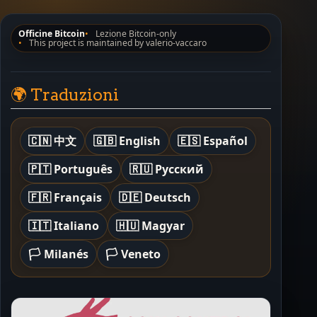
Officine Bitcoin
Lezione Bitcoin-only
This project is maintained by valerio-vaccaro
🌍 Traduzioni
🇨🇳 中文
🇬🇧 English
🇪🇸 Español
🇵🇹 Português
🇷🇺 Русский
🇫🇷 Français
🇩🇪 Deutsch
🇮🇹 Italiano
🇭🇺 Magyar
🏳️ Milanés
🏳️ Veneto