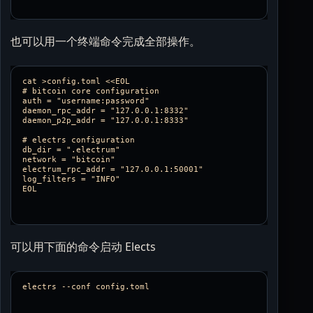
也可以用一个终端命令完成全部操作。
cat >config.toml <<EOL

# bitcoin core configuration

auth = "username:password"

daemon_rpc_addr = "127.0.0.1:8332"

daemon_p2p_addr = "127.0.0.1:8333"

# electrs configuration

db_dir = ".electrum"

network = "bitcoin"

electrum_rpc_addr = "127.0.0.1:50001"

log_filters = "INFO"

可以用下面的命令启动 Elects