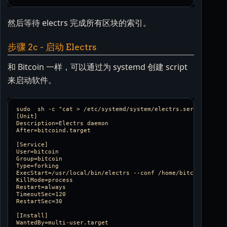
然后等待 electrs 完成所有区块的索引。
步骤 2c - 启动 Electrs
和 Bitcoin 一样，可以通过为 systemd 创建 script
来启动软件。
sudo  sh -c "cat > /etc/systemd/system/electrs.service <<EOL
[Unit]

Description=Electrs daemon

After=bitcoind.target

[Service]

User=bitcoin

Group=bitcoin

Type=forking

ExecStart=/usr/local/bin/electrs --conf /home/bitcoin/electr
KillMode=process

Restart=always

TimeoutSec=120

RestartSec=30

[Install]

WantedBy=multi-user.target
