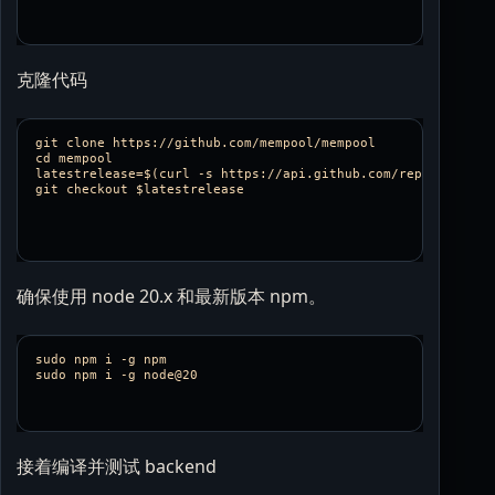
克隆代码
git clone https://github.com/mempool/mempool

cd mempool

latestrelease=$(curl -s https://api.github.com/repos/mempoo
git checkout $latestrelease

确保使用 node 20.x 和最新版本 npm。
sudo npm i -g npm

接着编译并测试 backend