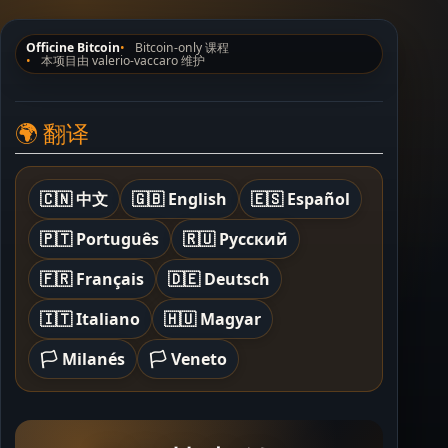
Officine Bitcoin
Bitcoin-only 课程
本项目由 valerio-vaccaro 维护
🌍 翻译
🇨🇳 中文
🇬🇧 English
🇪🇸 Español
🇵🇹 Português
🇷🇺 Русский
🇫🇷 Français
🇩🇪 Deutsch
🇮🇹 Italiano
🇭🇺 Magyar
🏳️ Milanés
🏳️ Veneto