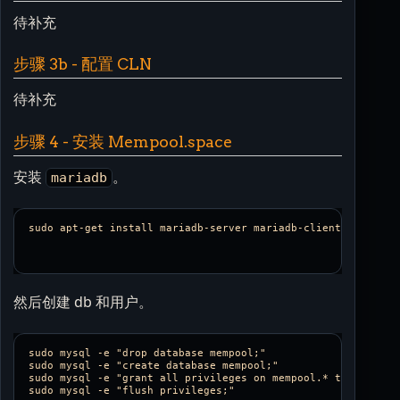
待补充
步骤 3b - 配置 CLN
待补充
步骤 4 - 安装 Mempool.space
安装
。
mariadb
然后创建 db 和用户。
sudo mysql -e "drop database mempool;"

sudo mysql -e "create database mempool;"

sudo mysql -e "grant all privileges on mempool.* to 'mempool