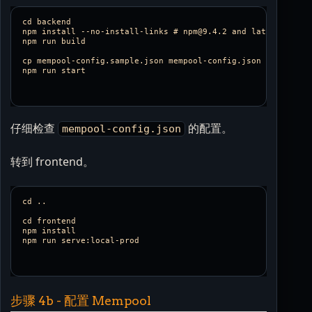
cd backend

npm install --no-install-links # npm@9.4.2 and later can omi
npm run build

cp mempool-config.sample.json mempool-config.json

仔细检查
的配置。
mempool-config.json
转到 frontend。
cd ..

cd frontend

npm install

步骤 4b - 配置 Mempool