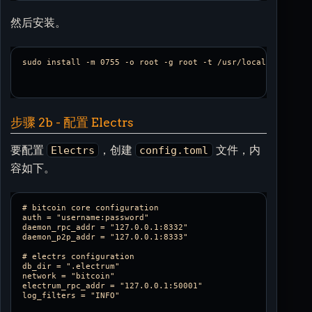
然后安装。
步骤 2b - 配置 Electrs
要配置
，创建
文件，内
Electrs
config.toml
容如下。
# bitcoin core configuration

auth = "username:password"

daemon_rpc_addr = "127.0.0.1:8332"

daemon_p2p_addr = "127.0.0.1:8333"

# electrs configuration

db_dir = ".electrum"

network = "bitcoin"

electrum_rpc_addr = "127.0.0.1:50001"
