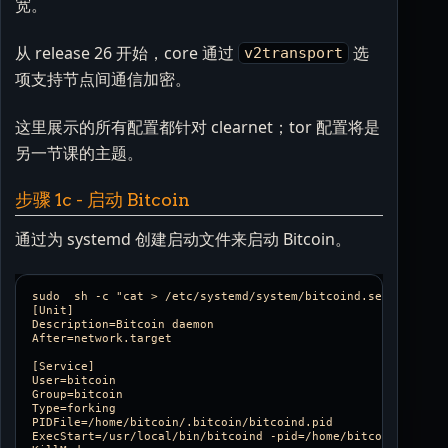
宽。
从 release 26 开始，core 通过
选
v2transport
项支持节点间通信加密。
这里展示的所有配置都针对 clearnet；tor 配置将是
另一节课的主题。
步骤 1c - 启动 Bitcoin
通过为 systemd 创建启动文件来启动 Bitcoin。
sudo  sh -c "cat > /etc/systemd/system/bitcoind.service <<EO
[Unit]

Description=Bitcoin daemon

After=network.target

[Service]

User=bitcoin

Group=bitcoin

Type=forking

PIDFile=/home/bitcoin/.bitcoin/bitcoind.pid

ExecStart=/usr/local/bin/bitcoind -pid=/home/bitcoin/.bitcoi