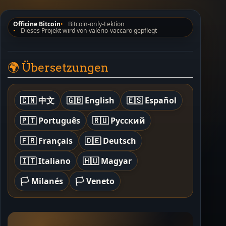
Officine Bitcoin
Bitcoin-only-Lektion
Dieses Projekt wird von valerio-vaccaro gepflegt
🌍 Übersetzungen
🇨🇳 中文
🇬🇧 English
🇪🇸 Español
🇵🇹 Português
🇷🇺 Русский
🇫🇷 Français
🇩🇪 Deutsch
🇮🇹 Italiano
🇭🇺 Magyar
🏳️ Milanés
🏳️ Veneto