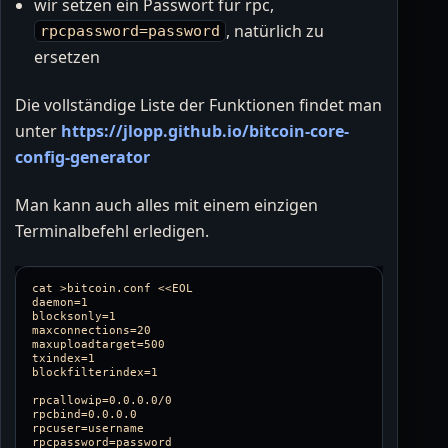
wir setzen ein Passwort für rpc,
, natürlich zu
rpcpassword=password
ersetzen
Die vollständige Liste der Funktionen findet man
unter
https://jlopp.github.io/bitcoin-core-
config-generator
Man kann auch alles mit einem einzigen
Terminalbefehl erledigen.
cat >bitcoin.conf <<EOL

daemon=1  

blocksonly=1  

maxconnections=20  

maxuploadtarget=500  

txindex=1  

blockfilterindex=1

rpcallowip=0.0.0.0/0

rpcbind=0.0.0.0

rpcuser=username

rpcpassword=password
