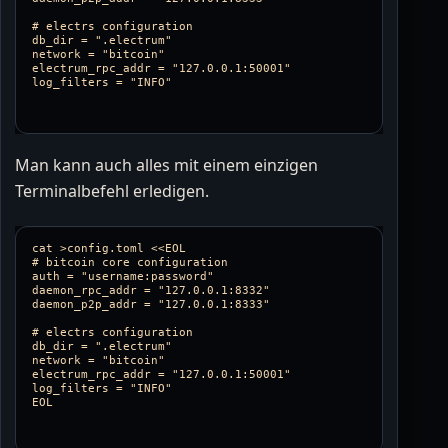
# electrs configuration

db_dir = ".electrum"

network = "bitcoin"

electrum_rpc_addr = "127.0.0.1:50001"

Man kann auch alles mit einem einzigen
Terminalbefehl erledigen.
cat >config.toml <<EOL

# bitcoin core configuration

auth = "username:password"

daemon_rpc_addr = "127.0.0.1:8332"

daemon_p2p_addr = "127.0.0.1:8333"

# electrs configuration

db_dir = ".electrum"

network = "bitcoin"

electrum_rpc_addr = "127.0.0.1:50001"

log_filters = "INFO"
