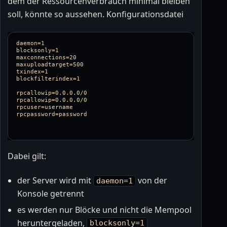
dem der Ressourcenverbrauch minimal bleiben
soll, könnte so aussehen. Konfigurationsdatei
daemon=1  

blocksonly=1  

maxconnections=20  

maxuploadtarget=500  

txindex=1  

blockfilterindex=1

rpcallowip=0.0.0.0/0

rpcallowip=0.0.0.0/0

rpcuser=username

Dabei gilt:
der Server wird mit
von der
daemon=1
Konsole getrennt
es werden nur Blöcke und nicht die Mempool
heruntergeladen,
blocksonly=1