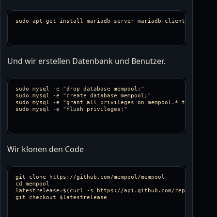
Und wir erstellen Datenbank und Benutzer.
sudo mysql -e "drop database mempool;"

sudo mysql -e "create database mempool;"

sudo mysql -e "grant all privileges on mempool.* to 'mempool
Wir klonen den Code
git clone https://github.com/mempool/mempool

cd mempool

latestrelease=$(curl -s https://api.github.com/repos/mempoo
git checkout $latestrelease
