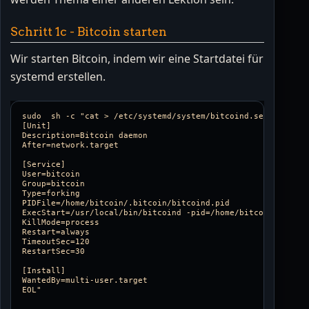
Schritt 1c - Bitcoin starten
Wir starten Bitcoin, indem wir eine Startdatei für
systemd erstellen.
sudo  sh -c "cat > /etc/systemd/system/bitcoind.service <<EO
[Unit]

Description=Bitcoin daemon

After=network.target

[Service]

User=bitcoin

Group=bitcoin

Type=forking

PIDFile=/home/bitcoin/.bitcoin/bitcoind.pid

ExecStart=/usr/local/bin/bitcoind -pid=/home/bitcoin/.bitcoi
KillMode=process

Restart=always

TimeoutSec=120

RestartSec=30

[Install]

WantedBy=multi-user.target
