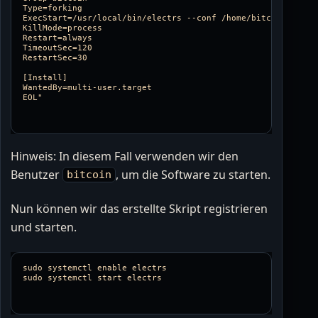
Type=forking

ExecStart=/usr/local/bin/electrs --conf /home/bitcoin/electr
KillMode=process

Restart=always

TimeoutSec=120

RestartSec=30

[Install]

WantedBy=multi-user.target

Hinweis: In diesem Fall verwenden wir den
Benutzer
, um die Software zu starten.
bitcoin
Nun können wir das erstellte Skript registrieren
und starten.
sudo systemctl enable electrs
