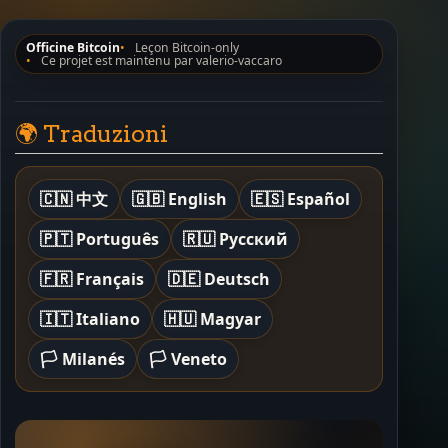
Officine Bitcoin
Leçon Bitcoin-only
Ce projet est maintenu par valerio-vaccaro
🌍 Traduzioni
🇨🇳 中文
🇬🇧 English
🇪🇸 Español
🇵🇹 Português
🇷🇺 Русский
🇫🇷 Français
🇩🇪 Deutsch
🇮🇹 Italiano
🇭🇺 Magyar
🏳️ Milanés
🏳️ Veneto