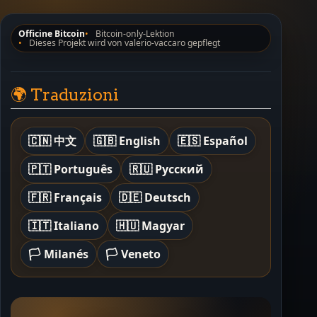
Officine Bitcoin
Bitcoin-only-Lektion
Dieses Projekt wird von valerio-vaccaro gepflegt
🌍 Traduzioni
🇨🇳 中文
🇬🇧 English
🇪🇸 Español
🇵🇹 Português
🇷🇺 Русский
🇫🇷 Français
🇩🇪 Deutsch
🇮🇹 Italiano
🇭🇺 Magyar
🏳️ Milanés
🏳️ Veneto