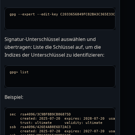
gpg 
--expert
--edit-key
Signatur-Unterschlüssel auswählen und
übertragen: Liste die Schlüssel auf, um die
Indizes der Unterschlüssel zu identifizieren:
Beispiel:
sec  rsa4096/3C9BF8B9CB86875D

     created: 2025-07-20  expires: 2028-07-20  usage: C   

     trust: ultimate      validity: ultimate

ssb  rsa4096/426E4AB8E6D72AC3

     created: 2025-07-20  expires: 2027-07-20  usage: S   
