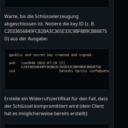
Warte, bis die Schlüsselerzeugung
abgeschlossen ist. Notiere die key ID (z. B.
C2033656849FC82BA3C365E33C9BF8B9CB86875
D) aus der Ausgabe:
gpublic and secret key created and signed.

pub   rsa2048 2025-07-20 [C]

      C2033656849FC82BA3C365E33C9BF8B9CB86875D

uid                      Satoshi Spritz <info@satoshispritz.
Erstelle ein Widerrufszertifikat für den Fall, dass
der Schlüssel kompromittiert wird (dein Client
hat es möglicherweise bereits erstellt):