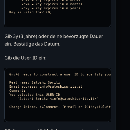
      <n>w = key expires in n weeks

      <n>m = key expires in n months

      <n>y = key expires in n years

Gib 3y (3 Jahre) oder deine bevorzugte Dauer
ein. Bestätige das Datum.
Gib die User ID ein:
GnuPG needs to construct a user ID to identify your key.

Real name: Satoshi Spritz

Email address: info@satoshispritz.it

Comment: 

You selected this USER-ID:

    "Satoshi Spritz <info@satoshispritz.it>"
