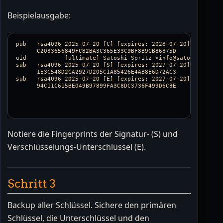
Beispielausgabe:
pub   rsa4096 2025-07-20 [C] [expires: 2028-07-20]

      C2033656849FC82BA3C365E33C9BF8B9CB86875D

uid           [ultimate] Satoshi Spritz <info@satoshispritz.
sub   rsa4096 2025-07-20 [S] [expires: 2027-07-20]

      1E3C548D2CA2927D205C1A85426E4AB8E6D72AC3

sub   rsa4096 2025-07-20 [E] [expires: 2027-07-20]

      94C11C615BE049B97899FA3C8DC3736F499D6C3E

Notiere die Fingerprints der Signatur- (S) und
Verschlüsselungs-Unterschlüssel (E).
Schritt 3
Backup aller Schlüssel. Sichere den primären
Schlüssel, die Unterschlüssel und den