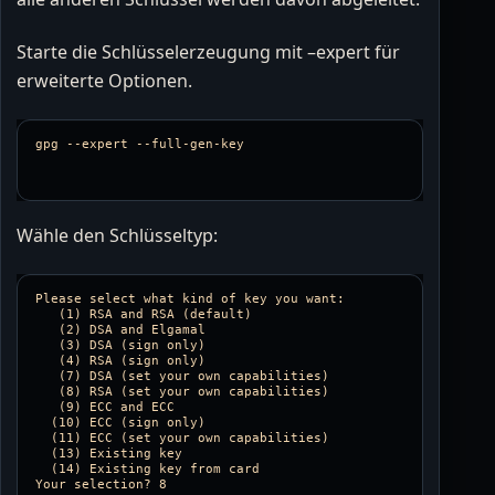
Starte die Schlüsselerzeugung mit –expert für
erweiterte Optionen.
gpg 
--expert
--full-gen-key
Wähle den Schlüsseltyp:
Please select what kind of key you want:

   (1) RSA and RSA (default)

   (2) DSA and Elgamal

   (3) DSA (sign only)

   (4) RSA (sign only)

   (7) DSA (set your own capabilities)

   (8) RSA (set your own capabilities)

   (9) ECC and ECC

  (10) ECC (sign only)

  (11) ECC (set your own capabilities)

  (13) Existing key

  (14) Existing key from card
