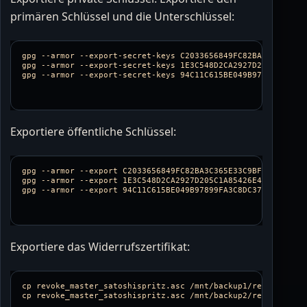
primären Schlüssel und die Unterschlüssel:
gpg 
--armor
--export-secret-keys
 C2033656849FC82BA3C365E33C
gpg 
--armor
--export-secret-keys
 1E3C548D2CA2927D205C1A8542
gpg 
--armor
--export-secret-keys
 94C11C615BE049B97899FA3C8D
Exportiere öffentliche Schlüssel:
gpg 
--armor
--export
 C2033656849FC82BA3C365E33C9BF8B9CB8687
gpg 
--armor
--export
 1E3C548D2CA2927D205C1A85426E4AB8E6D72A
gpg 
--armor
--export
 94C11C615BE049B97899FA3C8DC3736F499D6C
Exportiere das Widerrufszertifikat:
cp 
cp 