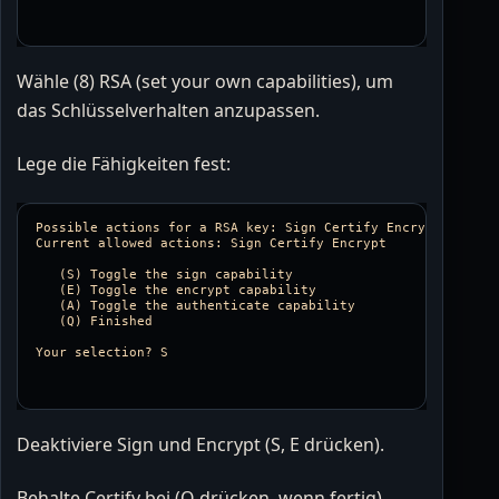
Wähle (8) RSA (set your own capabilities), um
das Schlüsselverhalten anzupassen.
Lege die Fähigkeiten fest:
Possible actions for a RSA key: Sign Certify Encrypt Authent
Current allowed actions: Sign Certify Encrypt 

   (S) Toggle the sign capability

   (E) Toggle the encrypt capability

   (A) Toggle the authenticate capability

   (Q) Finished

Deaktiviere Sign und Encrypt (S, E drücken).
Behalte Certify bei (Q drücken, wenn fertig).