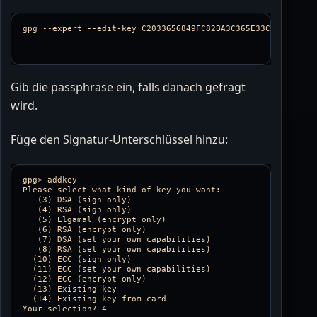
gpg 
--expert
--edit-key
Gib die passphrase ein, falls danach gefragt
wird.
Füge den Signatur-Unterschlüssel hinzu:
gpg> addkey

Please select what kind of key you want:

   (3) DSA (sign only)

   (4) RSA (sign only)

   (5) Elgamal (encrypt only)

   (6) RSA (encrypt only)

   (7) DSA (set your own capabilities)

   (8) RSA (set your own capabilities)

  (10) ECC (sign only)

  (11) ECC (set your own capabilities)

  (12) ECC (encrypt only)

  (13) Existing key

  (14) Existing key from card
