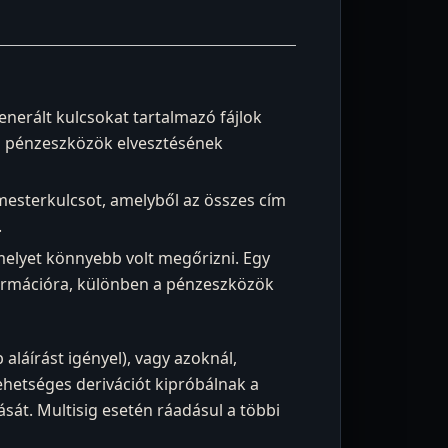
generált kulcsokat tartalmazó fájlok
 a pénzeszközök elvesztésének
 mesterkulcsot, amelyből az összes cím
.
melyet könnyebb volt megőrizni. Egy
nformációra, különben a pénzeszközök
láírást igényel), vagy azoknál,
lehetséges derivációt kipróbálnak a
át. Multisig esetén ráadásul a többi