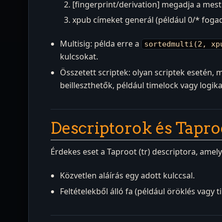
[fingerprint/derivation] megadja a mest
xpub címeket generál (például 0/* foga
Multisig: példa erre a
sortedmulti(2, xp
kulcsokat.
Összetett scriptek: olyan scriptek esetén, mi
beilleszthetők, például timelock vagy logik
Descriptorok és Tapro
Érdekes eset a Taproot (tr) descriptora, amel
Közvetlen aláírás egy adott kulccsal.
Feltételekből álló fa (például öröklés vagy 