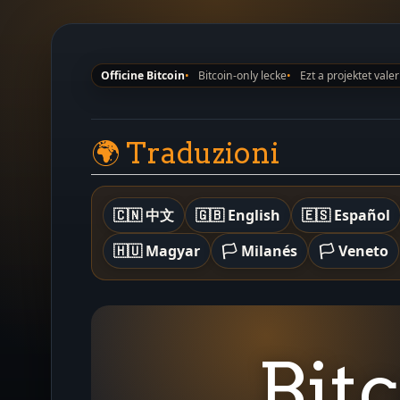
Officine Bitcoin
Bitcoin-only lecke
Ezt a projektet vale
🌍 Traduzioni
🇨🇳 中文
🇬🇧 English
🇪🇸 Español
🇭🇺 Magyar
🏳️ Milanés
🏳️ Veneto
Bit