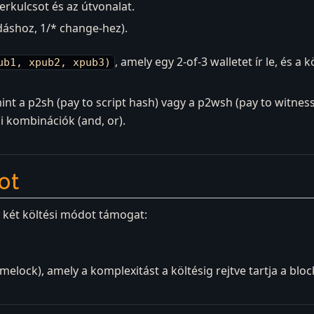
erkulcsot és az útvonalat.
dáshoz, 1/* change-hez).
, amely egy 2-of-3 walletet ír le, és 
ub1, xpub2, xpub3)
nt a p2sh (pay to script hash) vagy a p2wsh (pay to witness sc
ai kombinációk (and, or).
ot
y két költési módot támogat:
timelock), amely a komplexitást a költésig rejtve tartja a blo