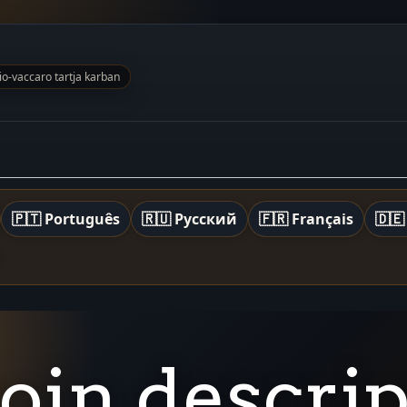
rio-vaccaro tartja karban
🇵🇹 Português
🇷🇺 Русский
🇫🇷 Français
🇩🇪
coin descri