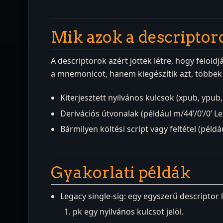
Mik azok a descriptor
A descriptorok azért jöttek létre, hogy feloldj
a mnemonicot, hanem kiegészítik azt, többek 
Kiterjesztett nyilvános kulcsok (xpub, ypub, 
Derivációs útvonalak (például m/44’/0’/0’ L
Bármilyen költési script vagy feltétel (példá
Gyakorlati példák
Legacy single-sig: egy egyszerű descriptor 
pk egy nyilvános kulcsot jelöl.