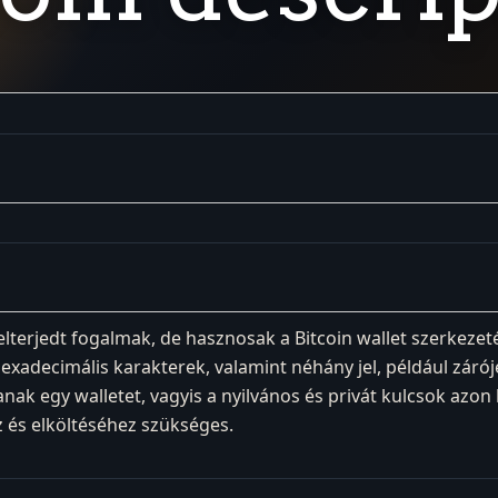
elterjedt fogalmak, de hasznosak a Bitcoin wallet szerkezet
xadecimális karakterek, valamint néhány jel, például zárój
ak egy walletet, vagyis a nyilvános és privát kulcsok azon
 és elköltéséhez szükséges.