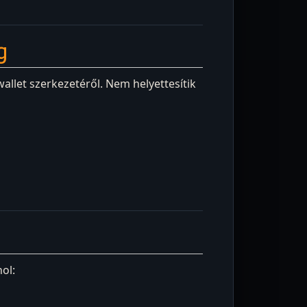
g
 wallet szerkezetéről. Nem helyettesítik
hol: