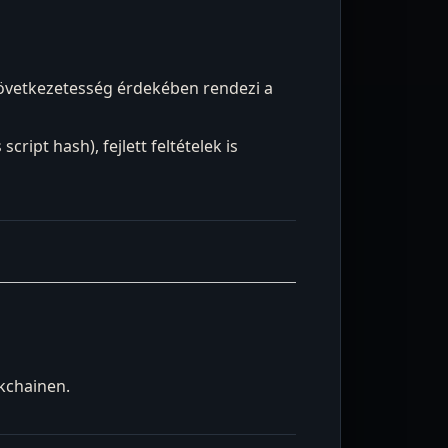
a következetesség érdekében rendezi a
ript hash), fejlett feltételek is
ckchainen.