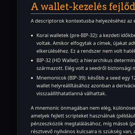
A wallet-kezelés fejlő
A descriptorok kontextusba helyezéséhez az el
Korai walletek (pre-BIP-32): a kezdeti idők
voltak. Amikor elfogytak a címek, újakat a
elkerüléséhez. Ez a rendszer nem volt haté
BIP-32 (HD Wallet): a hierarchikus determi
származott. Elég volt a seedről biztonsági 
Mnemonicok (BIP-39): később a seed egy 12
wallet helyreállításához azonban a derivác
visszaállíthatatlanná válhattak.
A mnemonic önmagában nem elég, különösen az 
amelyek fejlett scripteket használnak (például
pénzeszközök megtalálásához, míg mások (pél
résztvevő nyilvános kulcsaira is szükség van,