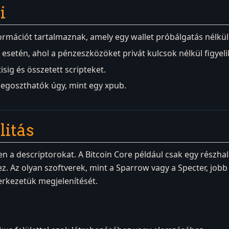
i
ormációt tartalmaznak, amely egy wallet próbálgatás nélküli
 esetén, ahol a pénzeszközöket privát kulcsok nélkül figyeli
sig és összetett scripteket.
megoszthatók úgy, mint egy xpub.
litás
 a descriptorokat. A Bitcoin Core például csak egy részhal
z. Az olyan szoftverek, mint a Sparrow vagy a Specter, jobb
erkezetük megjelenítését.