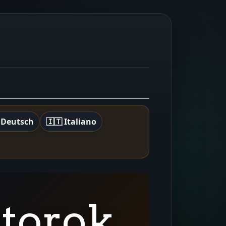
 Deutsch
🇮🇹 Italiano
ptorok