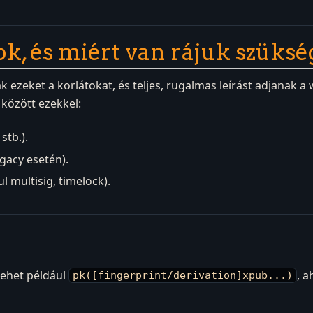
ok, és miért van rájuk szüksé
ák ezeket a korlátokat, és teljes, rugalmas leírást adjanak a
között ezekkel:
stb.).
egacy esetén).
ul multisig, timelock).
lehet például
, a
pk([fingerprint/derivation]xpub...)