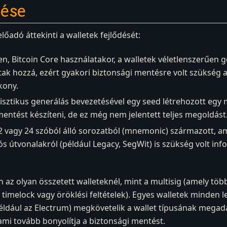
dése
őadó áttekinti a walletek fejlődését:
ben, Bitcoin Core használatakor, a walletek véletlenszerűen 
dtak hozzá, ezért gyakori biztonsági mentésre volt szükség
kony.
nisztikus generálás bevezetésével egy seed létrehozott egy
mentést készíteni, de ez még nem jelentett teljes megoldást
 vagy 24 szóból álló sorozatból (mnemonic) származott, a
iós útvonalakról (például Legacy, SegWit) is szükség volt i
olyan összetett walleteknél, mint a multisig (amely több a
 timelock vagy öröklési feltételek). Egyes walletek minden 
dául az Electrum) megkövetelik a wallet típusának megadás
 ami tovább bonyolítja a biztonsági mentést.