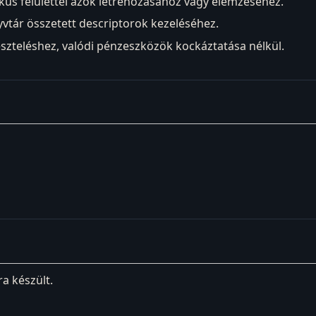
kus felülettel azok létrehozásához vagy elemzéséhez.
yvtár összetett descriptorok kezeléséhez.
szteléshez, valódi pénzeszközök kockáztatása nélkül.
a készült.