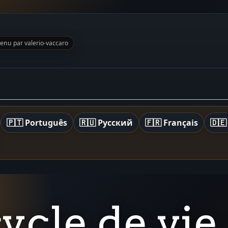
tenu par valerio-vaccaro
🇵🇹 Português
🇷🇺 Русский
🇫🇷 Français
🇩🇪
cycle de vie