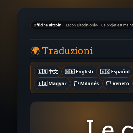
Officine Bitcoin
Leçon Bitcoin-only
Ce projet est main
🌍 Traduzioni
🇨🇳 中文
🇬🇧 English
🇪🇸 Español
🇭🇺 Magyar
🏳️ Milanés
🏳️ Veneto
Le 