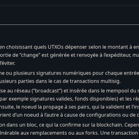
n en choisissant quels UTXOs dépenser selon le montant à en
 sortie de “change” est générée et renvoyée à l’expéditeur, ma
’éviter.
ne ou plusieurs signatures numériques pour chaque entrée, c
lusieurs parties dans le cas de transactions multisig.
mise au réseau (“broadcast”) et insérée dans le mempool du 
ar exemple signatures valides, fonds disponibles) et les règ
suite, le noeud la propage à ses pairs, qui la valident et l
ient d’un noeud à l’autre à cause de configurations ou de 
on dans un bloc, ce qui la confirme sur la blockchain. Cepen
vulnérable aux remplacements ou aux forks. Une transaction a